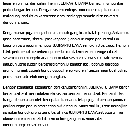
layanan online, dan dalam hal ini JUDIKARTU DANA berhasil memberikan
perlindungan terbaik. Dengan sistem enkripsi modern, setiap transaksi
terlindungi dari risiko kebocoran data, sehingga pemain bisa bermain
dengan tenang.
Kenyamanan juga menjadi nilai tambah yang tidak kalah penting. Antarmuka
yang sederhana, sistem yang responsif, dan dukungan penuh dari tim
layanan pelanggan membuat JUDIKARTU DANA semakin dipercaya. Pemain
tidak perlu repot memahami prosedur rumit, karena semuanya dibuat
sesederhana mungkin agar mudah diakses oleh siapa saja, baik pemula
maupun yang sudah berpengalaman. Ditambah lagi, adanya berbagai
promo menarik seperti bonus deposit atau kejutan freespin membuat setiap
permainan jadi lebih menguntungkan.
Dengan kombinasi keamanan dan kenyamanan ini, JUDIKARTU DANA benar-
benar berhasil menciptakan ekosistem bermain yang ideal. Pemain tidak
hanya dimanjakan oleh kecepatan transaksi, tetapi juga diberikan jaminan
perlindungan penuh atas setiap aktivitasnya. Maka dari itu, tidak heran jika
semakin banyak orang yang beralih ke JUDIKARTU DANA sebagai pilihan
utama untuk menikmati hiburan online yang seru, aman, dan
menguntungkan setiap saat.