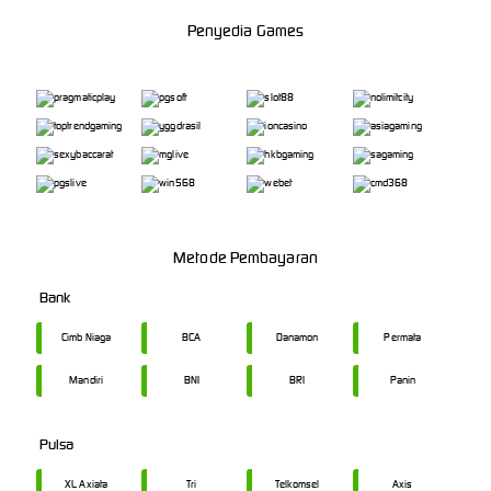
Penyedia Games
Metode Pembayaran
Bank
Cimb Niaga
BCA
Danamon
Permata
Mandiri
BNI
BRI
Panin
Pulsa
XL Axiata
Tri
Telkomsel
Axis