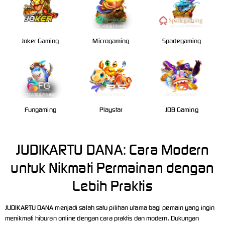
Joker Gaming
Microgaming
Spadegaming
Fungaming
Playstar
JDB Gaming
JUDIKARTU DANA: Cara Modern
untuk Nikmati Permainan dengan
Lebih Praktis
JUDIKARTU DANA menjadi salah satu pilihan utama bagi pemain yang ingin
menikmati hiburan online dengan cara praktis dan modern. Dukungan