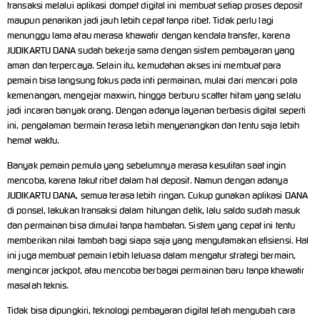
transaksi melalui aplikasi dompet digital ini membuat setiap proses deposit
maupun penarikan jadi jauh lebih cepat tanpa ribet. Tidak perlu lagi
menunggu lama atau merasa khawatir dengan kendala transfer, karena
JUDIKARTU DANA sudah bekerja sama dengan sistem pembayaran yang
aman dan terpercaya. Selain itu, kemudahan akses ini membuat para
pemain bisa langsung fokus pada inti permainan, mulai dari mencari pola
kemenangan, mengejar maxwin, hingga berburu scatter hitam yang selalu
jadi incaran banyak orang. Dengan adanya layanan berbasis digital seperti
ini, pengalaman bermain terasa lebih menyenangkan dan tentu saja lebih
hemat waktu.
Banyak pemain pemula yang sebelumnya merasa kesulitan saat ingin
mencoba, karena takut ribet dalam hal deposit. Namun dengan adanya
JUDIKARTU DANA, semua terasa lebih ringan. Cukup gunakan aplikasi DANA
di ponsel, lakukan transaksi dalam hitungan detik, lalu saldo sudah masuk
dan permainan bisa dimulai tanpa hambatan. Sistem yang cepat ini tentu
memberikan nilai tambah bagi siapa saja yang mengutamakan efisiensi. Hal
ini juga membuat pemain lebih leluasa dalam mengatur strategi bermain,
mengincar jackpot, atau mencoba berbagai permainan baru tanpa khawatir
masalah teknis.
Tidak bisa dipungkiri, teknologi pembayaran digital telah mengubah cara