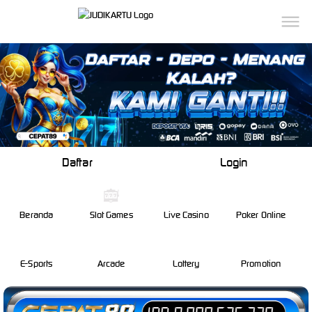
Daftar
Login
Beranda
Slot Games
Live Casino
Poker Online
E-Sports
Arcade
Lottery
Promotion