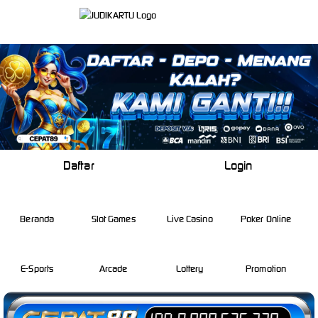
Daftar
Login
Beranda
Slot Games
Live Casino
Poker Online
E-Sports
Arcade
Lottery
Promotion